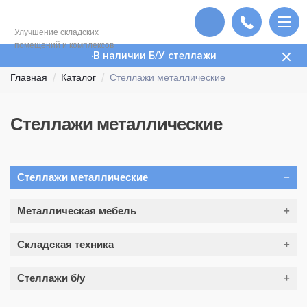
Улучшение складских
помещений и комплексов
В наличии Б/У стеллажи
Главная
Каталог
Стеллажи металлические
(страница
Стеллажи металлические
9)
Стеллажи металлические
Фронтальные
Металлическая мебель
Полочные
Шкафы для одежды (раздевалок)
Складская техника
Среднегрузовые
Шкафы для документов (архивные шкафы)
Набивные глубинные
Складские Тележки
Стеллажи б/у
Шкафы для сумок (сумочницы)
Мезонинные
Гидравлические тележки (Рохли)
Картотечные шкафы (картотеки)
Стеллажи складские б/у