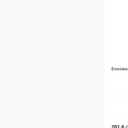
Бокова
261.6
р