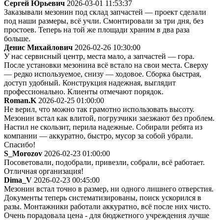
Сергей Юрьевич
2026-03-01 11:53:37
Заказывали мезонин под склад запчастей — проект сделали
под наши размеры, всё учли. Смонтировали за три дня, без
простоев. Теперь на той же площади храним в два раза
больше.
Денис Михайлович
2026-02-26 10:30:00
У нас сервисный центр, места мало, а запчастей — гора.
После установки мезонина всё встало на свои места. Сверху
— редко используемое, снизу — ходовое. Сборка быстрая,
доступ удобный. Конструкция надежная, выглядит
профессионально. Клиенты отмечают порядок.
Roman.K
2026-02-25 01:00:00
Не верил, что можно так грамотно использовать высоту.
Мезонин встал как влитой, погрузчики заезжают без проблем.
Настил не скользит, перила надежные. Собирали ребята из
компании — аккуратно, быстро, мусор за собой убрали.
Спасибо!
S_Morozov
2026-02-23 01:00:00
Посоветовали, подобрали, привезли, собрали, всё работает.
Отличная организация!
Dima_V
2026-02-23 00:45:00
Мезонин встал точно в размер, ни одного лишнего отверстия.
Документы теперь систематизированы, поиск ускорился в
разы. Монтажники работали аккуратно, всё после них чисто.
Очень порадовала цена - для бюджетного учреждения лучше