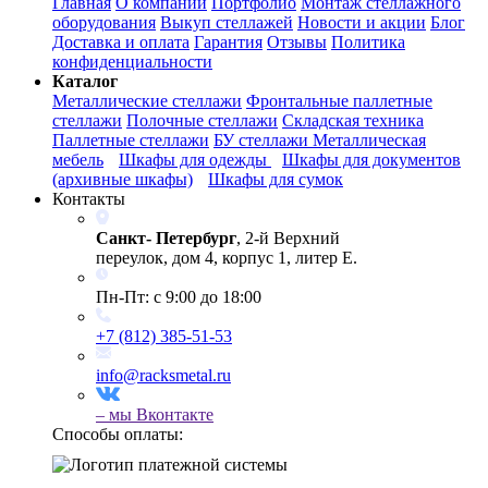
Главная
О компании
Портфолио
Монтаж стеллажного
оборудования
Выкуп стеллажей
Новости и акции
Блог
Доставка и оплата
Гарантия
Отзывы
Политика
конфиденциальности
Каталог
Металлические стеллажи
Фронтальные паллетные
стеллажи
Полочные стеллажи
Складская техника
Паллетные стеллажи
БУ стеллажи
Металлическая
мебель
Шкафы для одежды
Шкафы для документов
(архивные шкафы)
Шкафы для сумок
Контакты
Санкт- Петербург
, 2-й Верхний
переулок, дом 4, корпус 1, литер Е.
Пн-Пт: с 9:00 до 18:00
+7 (812) 385-51-53
info@racksmetal.ru
– мы
Вконтакте
Способы оплаты: