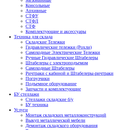
Мезонинные
Консольные
Архивные
СТФУ
СТФЛ
СТФ
Комплектующие и аксессуары
Техника для склада
Складские Тележки
Гидравлические тележки (Рохли)
Самоходные Электрические Тележки
Ручные Гидравлические Штабелеры
Штабелеры с электроподъемом
Самоходные Штабелеры
Ричтраки с кабиной и Штабелеры-ричтраки
Погрузчики
Подъемное оборудование
Запчасти и комплектующие
БУ стеллажи
Стеллажи складские б/у
БУ техника
Услуги
Монтаж складских металлоконструкций
Выкуп металлической мебели
Демонтаж складского оборудования