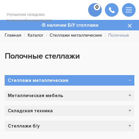
0
Улучшение складских
помещений и комплексов
В наличии Б/У стеллажи
Главная
Каталог
Стеллажи металлические
Полочные
Полочные стеллажи
(страница
3)
Стеллажи металлические
Фронтальные
Металлическая мебель
Полочные
Шкафы для одежды (раздевалок)
Складская техника
Среднегрузовые
Шкафы для документов (архивные шкафы)
Складские Тележки
Набивные глубинные
Стеллажи б/у
Шкафы для сумок (сумочницы)
Гидравлические тележки (Рохли)
Мезонинные
Картотечные шкафы (картотеки)
Стеллажи складские б/у