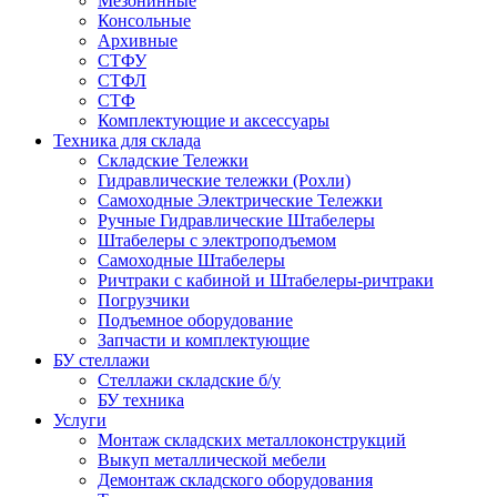
Мезонинные
Консольные
Архивные
СТФУ
СТФЛ
СТФ
Комплектующие и аксессуары
Техника для склада
Складские Тележки
Гидравлические тележки (Рохли)
Самоходные Электрические Тележки
Ручные Гидравлические Штабелеры
Штабелеры с электроподъемом
Самоходные Штабелеры
Ричтраки с кабиной и Штабелеры-ричтраки
Погрузчики
Подъемное оборудование
Запчасти и комплектующие
БУ стеллажи
Стеллажи складские б/у
БУ техника
Услуги
Монтаж складских металлоконструкций
Выкуп металлической мебели
Демонтаж складского оборудования