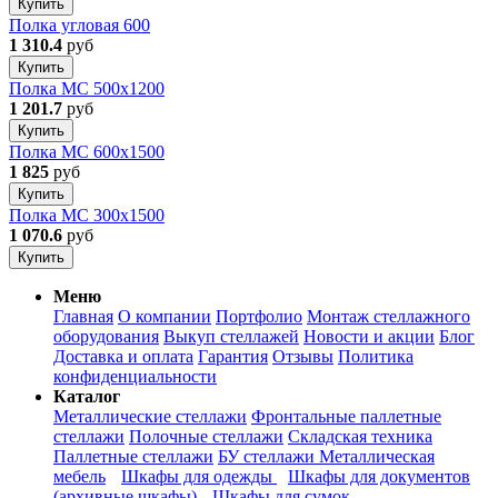
Купить
Полка угловая 600
1 310.4
руб
Купить
Полка МС 500х1200
1 201.7
руб
Купить
Полка МС 600х1500
1 825
руб
Купить
Полка МС 300х1500
1 070.6
руб
Купить
Меню
Главная
О компании
Портфолио
Монтаж стеллажного
оборудования
Выкуп стеллажей
Новости и акции
Блог
Доставка и оплата
Гарантия
Отзывы
Политика
конфиденциальности
Каталог
Металлические стеллажи
Фронтальные паллетные
стеллажи
Полочные стеллажи
Складская техника
Паллетные стеллажи
БУ стеллажи
Металлическая
мебель
Шкафы для одежды
Шкафы для документов
(архивные шкафы)
Шкафы для сумок