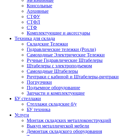
Мезонинные
Консольные
Архивные
СТФУ
СТФЛ
СТФ
Комплектующие и аксессуары
Техника для склада
Складские Тележки
Гидравлические тележки (Рохли)
Самоходные Электрические Тележки
Ручные Гидравлические Штабелеры
Штабелеры с электроподъемом
Самоходные Штабелеры
Ричтраки с кабиной и Штабелеры-ричтраки
Погрузчики
Подъемное оборудование
Запчасти и комплектующие
БУ стеллажи
Стеллажи складские б/у
БУ техника
Услуги
Монтаж складских металлоконструкций
Выкуп металлической мебели
Демонтаж складского оборудования