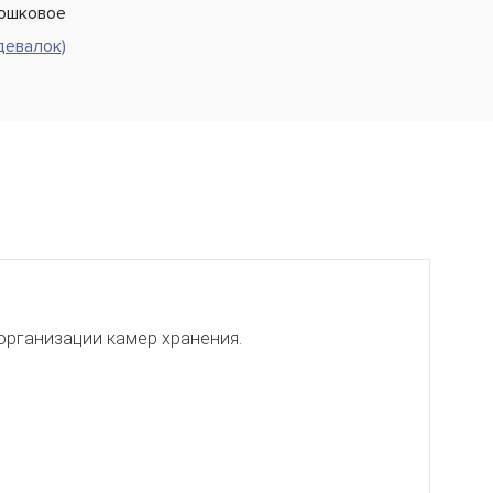
ошковое
девалок)
организации камер хранения.