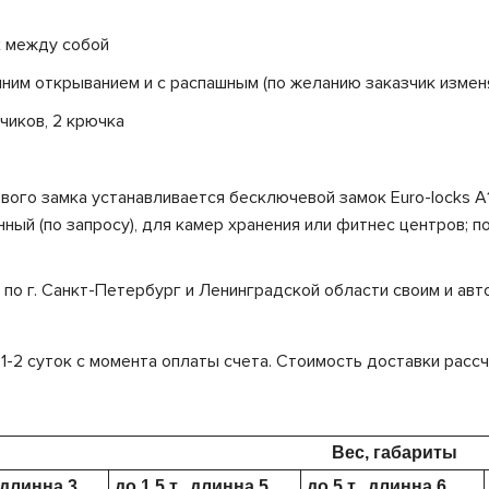
х между собой
ним открыванием и с распашным (по желанию заказчик измен
чиков, 2 крючка
чевого замка устанавливается бесключевой замок Euro-locks A
ый (по запросу), для камер хранения или фитнес центров; по
по г. Санкт-Петербург и Ленинградской области своим и авт
, 1-2 суток с момента оплаты счета. Стоимость доставки рас
Вес, габариты
, длинна 3
до 1,5 т., длинна 5
до 5 т., длинна 6