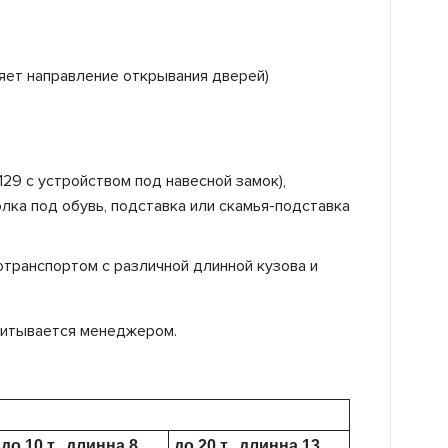
яет направление открывания дверей)
129 с устройством под навесной замок),
лка под обувь, подставка или скамья-подставка
отранспортом с различной длинной кузова и
считывается менеджером.
до 10 т., длинна 8
до 20 т., длинна 13