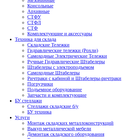
Мезонинные
Консольные
Архивные
СТФУ
СТФЛ
СТФ
Комплектующие и аксессуары
Техника для склада
Складские Тележки
Гидравлические тележки (Рохли)
Самоходные Электрические Тележки
Ручные Гидравлические Штабелеры
Штабелеры с электроподъемом
Самоходные Штабелеры
Ричтраки с кабиной и Штабелеры-ричтраки
Погрузчики
Подъемное оборудование
Запчасти и комплектующие
БУ стеллажи
Стеллажи складские б/у
БУ техника
Услуги
Монтаж складских металлоконструкций
Выкуп металлической мебели
Демонтаж складского оборудования