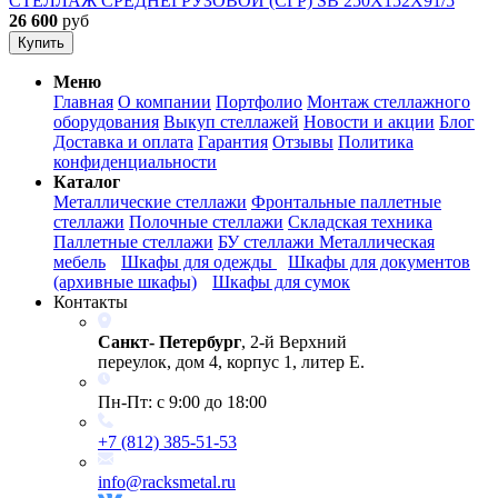
СТЕЛЛАЖ СРЕДНЕГРУЗОВОЙ (СГР) SB 250X152X91/5
26 600
руб
Купить
Меню
Главная
О компании
Портфолио
Монтаж стеллажного
оборудования
Выкуп стеллажей
Новости и акции
Блог
Доставка и оплата
Гарантия
Отзывы
Политика
конфиденциальности
Каталог
Металлические стеллажи
Фронтальные паллетные
стеллажи
Полочные стеллажи
Складская техника
Паллетные стеллажи
БУ стеллажи
Металлическая
мебель
Шкафы для одежды
Шкафы для документов
(архивные шкафы)
Шкафы для сумок
Контакты
Санкт- Петербург
, 2-й Верхний
переулок, дом 4, корпус 1, литер Е.
Пн-Пт: с 9:00 до 18:00
+7 (812) 385-51-53
info@racksmetal.ru