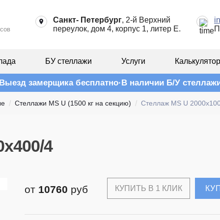
Санкт- Петербург
, 2-й Верхний
i
переулок, дом 4, корпус 1, литер Е.
П
сов
лада
БУ стеллажи
Услуги
Калькулято
Выезд замерщика бесплатно
В наличии Б/У стеллаж
ые
Стеллажи MS U (1500 кг на секцию)
Стеллаж MS U 2000x100
0x400/4
от
10760
руб
КУПИТЬ В 1 КЛИК
КУ