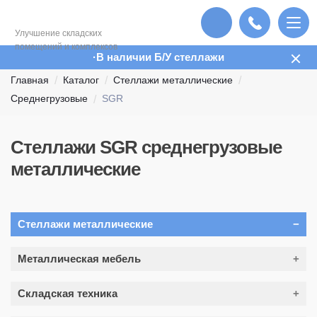
Улучшение складских
помещений и комплексов
В наличии Б/У стеллажи
Главная
Каталог
Стеллажи металлические
Среднегрузовые
SGR
Стеллажи SGR среднегрузовые
металлические
Стеллажи металлические
Фронтальные
Металлическая мебель
Полочные
Шкафы для одежды (раздевалок)
Складская техника
Среднегрузовые
Шкафы для документов (архивные шкафы)
Складские Тележки